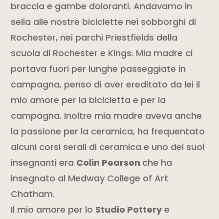
braccia e gambe doloranti. Andavamo in
sella alle nostre biciclette nei sobborghi di
Rochester, nei parchi Priestfields della
scuola di Rochester e Kings. Mi
a ma
dre ci
portava fuori per lunghe passeggiate in
campagna, penso di aver ereditato da lei il
mio amore per la bicicletta
e per la
campagna. Inoltre mia
ma
dre aveva anche
la passione per la ceramica,
h
a
frequentato
alcuni corsi serali di ceramica e uno dei suoi
insegnanti era
Colin Pearson
che ha
insegnato al Medway College of Art
Chatham.
Il mio amore per lo
Studio Pottery
e