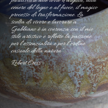
particolare alle terre d’argilla, alla
cenere del legno e al fuoco, il magico
processo di trasformazione.
La
scelta di vivere e lavorare a
Gabbiano è in coerenza con il mio
stile artistico e riflette la passione
per l’essenzialità e per l’ordine
casuale della natura”.
Robert Cross