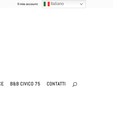
Italiano
Il mio account
Carrello
0 Elementi
CE
B&B CIVICO 75
CONTATTI