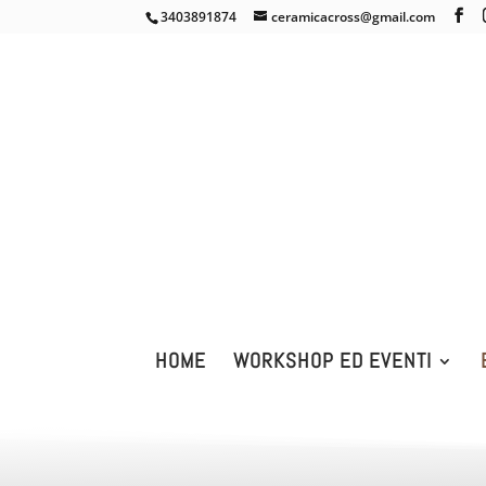
3403891874
ceramicacross@gmail.com
HOME
WORKSHOP ED EVENTI