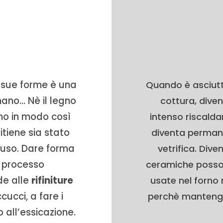
le sue forme è una
Quando è asciutt
umano… Nè il legno
cottura, diven
cono in modo così
intenso riscald
itiene sia stato
diventa perman
ffuso. Dare forma
vetrifica. Dive
o processo
ceramiche posson
de alle
rifiniture
usate nel forno 
cucci, a fare i
perchè mantengon
o all’essicazione.