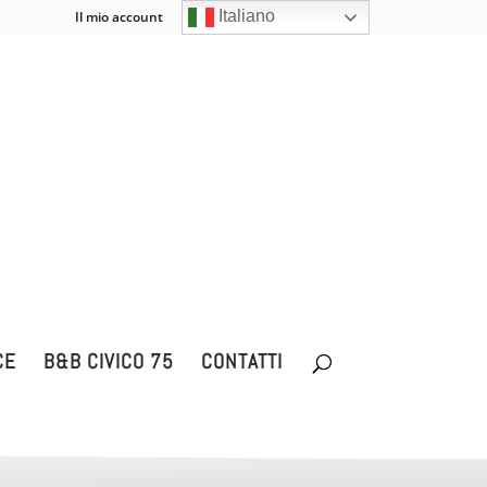
Italiano
Il mio account
Carrello
0 Elementi
CE
B&B CIVICO 75
CONTATTI