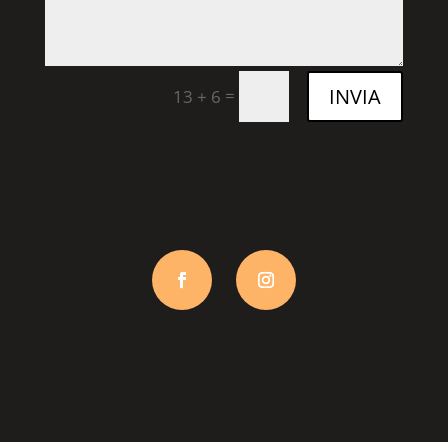
INVIA
=
13 + 6