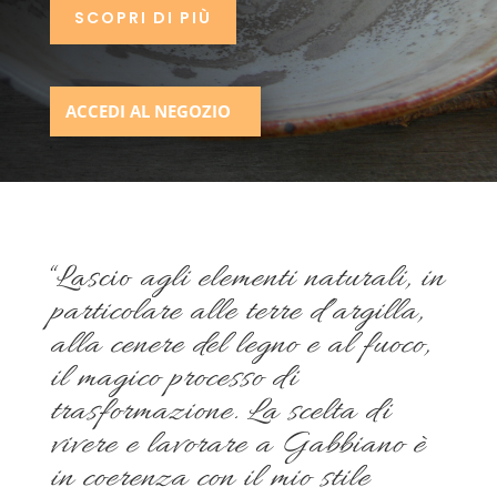
SCOPRI DI PIÙ
ACCEDI AL NEGOZIO
“Lascio
agli elementi naturali, in
particolare alle terre d’argilla,
alla cenere del legno e al fuoco,
il magico processo di
trasformazione.
La scelta di
vivere e lavorare a Gabbiano è
in coerenza con il mio stile