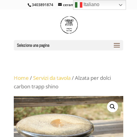
Italiano
3403891874
ceramicacross@gmail.com
Seleziona una pagina
Home
/
Servizi da tavola
/ Alzata per dolci
carbon trapp shino