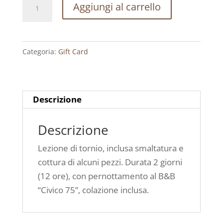
Buono
Aggiungi al carrello
lezione
individuale
“Throwing
Categoria:
Gift Card
for
two
days”
con
Descrizione
pernottamento
quantità
Descrizione
Lezione di tornio, inclusa smaltatura e
cottura di alcuni pezzi. Durata 2 giorni
(12 ore), con pernottamento al B&B
“Civico 75”, colazione inclusa.