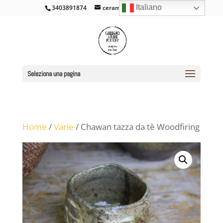
Italiano
3403891874
ceramicacross@gmail.com
Seleziona una pagina
Home
/
Varie
/ Chawan tazza da tè Woodfiring