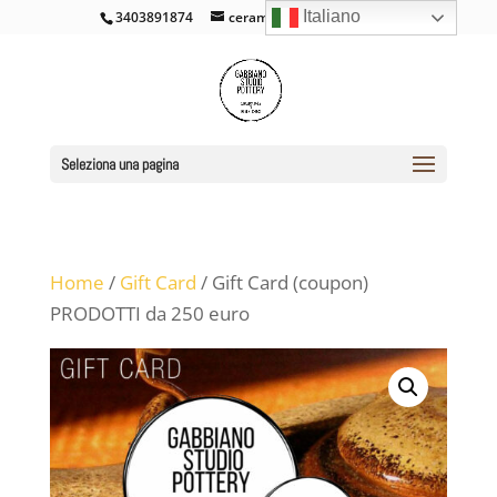
Italiano
3403891874
ceramicacross@gmail.com
Seleziona una pagina
Home
/
Gift Card
/ Gift Card (coupon)
PRODOTTI da 250 euro