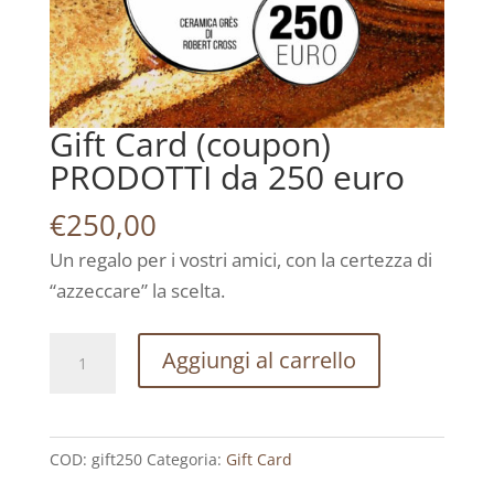
Gift Card (coupon)
PRODOTTI da 250 euro
€
250,00
Un regalo per i vostri amici, con la certezza di
“azzeccare” la scelta.
Gift
Aggiungi al carrello
Card
(coupon)
PRODOTTI
COD:
gift250
Categoria:
Gift Card
da