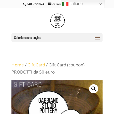
Italiano
3403891874
ceramicacross@gmail.com
Seleziona una pagina
Home
/
Gift Card
/ Gift Card (coupon)
PRODOTTI da 50 euro