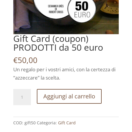
Gift Card (coupon)
PRODOTTI da 50 euro
€
50,00
Un regalo per i vostri amici, con la certezza di
“azzeccare” la scelta.
Gift
Aggiungi al carrello
Card
(coupon)
PRODOTTI
COD:
gift50
Categoria:
Gift Card
da