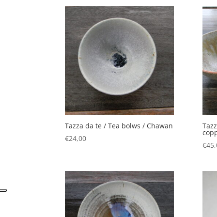
Tazza da te / Tea bolws / Chawan
Tazz
copp
€
24,00
€
45,