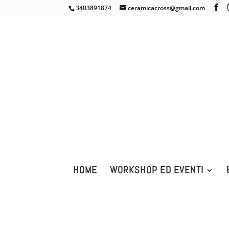
3403891874
ceramicacross@gmail.com
HOME
WORKSHOP ED EVENTI