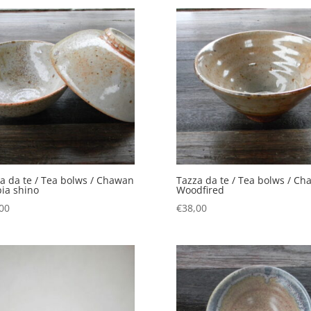
a da te / Tea bolws / Chawan
Tazza da te / Tea bolws / C
ia shino
Woodfired
00
€
38,00