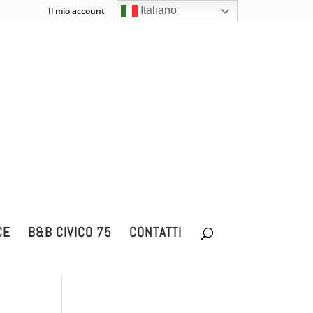
Italiano
Il mio account
Carrello
0 Elementi
CE
B&B CIVICO 75
CONTATTI