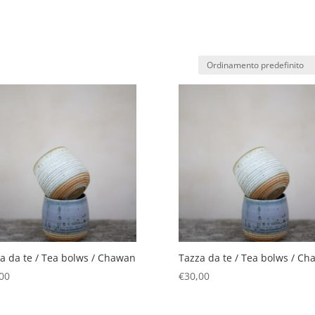
a da te / Tea bolws / Chawan
Tazza da te / Tea bolws / C
00
€
30,00