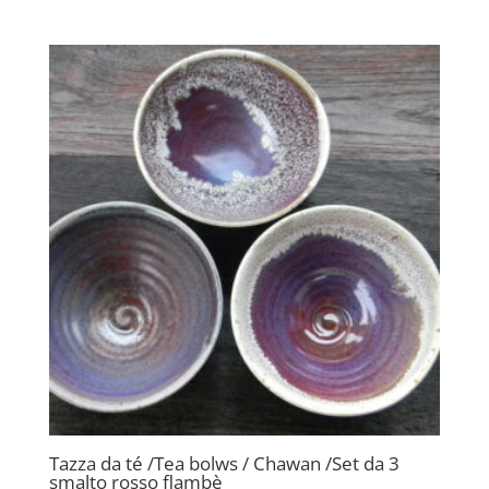
Tazza da té /Tea bolws / Chawan /Set da 3
smalto rosso flambè