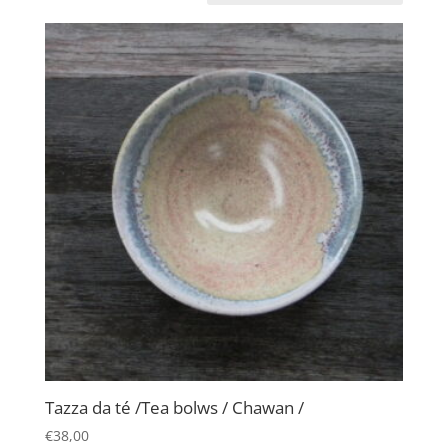
Tazza da té /Tea bolws / Chawan /
€
38,00