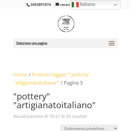
Italiano
3403891874
ceramicacross@gmail.com
Seleziona una pagina
Home
/
Prodotti taggati “"pottery"
"artigianatoitaliano"”
/ Pagina 3
"pottery"
"artigianatoitaliano"
Visualizzazione di 19-27 di 35 risultati