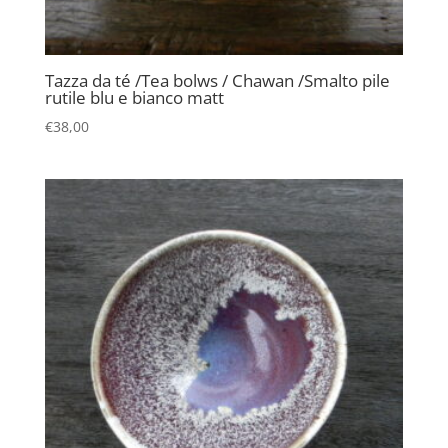
Tazza da té /Tea bolws / Chawan /Smalto pile
rutile blu e bianco matt
€
38,00