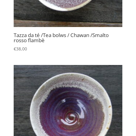
Tazza da té /Tea bolws / Chawan /Smalto
rosso flambè
€
38,00