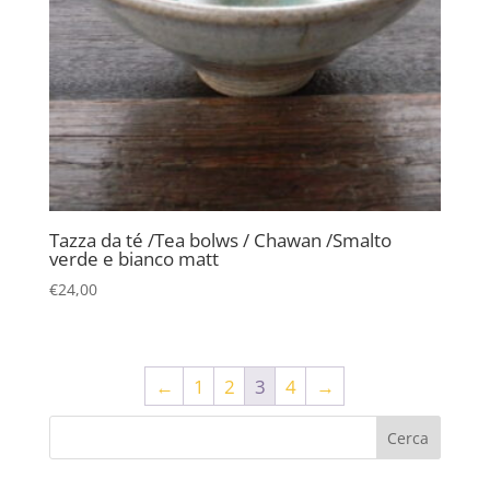
Tazza da té /Tea bolws / Chawan /Smalto
verde e bianco matt
€
24,00
←
1
2
3
4
→