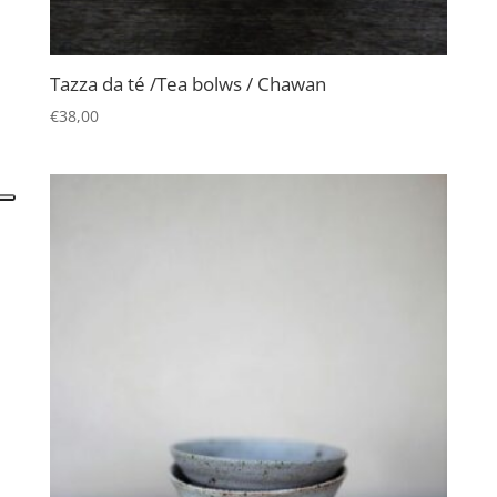
Tazza da té /Tea bolws / Chawan
€
38,00