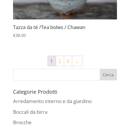
Tazza da té /Tea bolws / Chawan
€
38,00
1
2
3
→
Categorie Prodotti
Arredamento interno e da giardino
Boccali da birra
Brocche