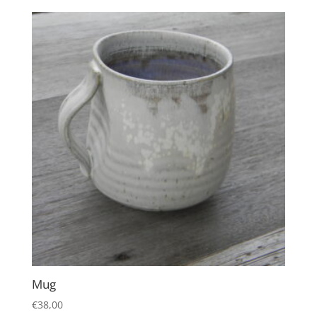
Mug
€
38,00