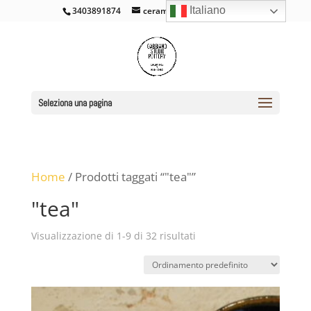
Italiano
3403891874
ceramicacross@gmail.com
Seleziona una pagina
Home
/ Prodotti taggati “"tea"”
"tea"
Visualizzazione di 1-9 di 32 risultati