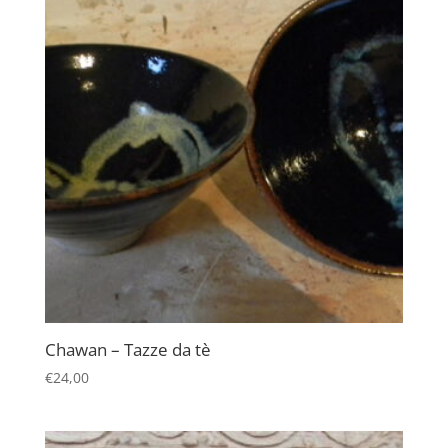
Chawan – Tazze da tè
€
24,00