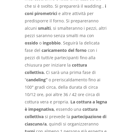
che si è svolto. Si preparerà il wadding ,
i
coni pirometrici
e altre attività per
predisporre il forno. Si prepareranno
alcuni
smalti
, si smalteranno i pezzi, altri
pezzi saranno senza smalti ma con
ossido
o
ingobbio
. Seguirà la delicata
fase del
caricamento del forno
con i
pezzi di tutti/e partecipanti fino alla
chiusura per iniziare la
cottura
collettiva.
Ci sarà una prima fase di
“
candeling”
o preriscaldamento fino ai
100° gradi circa, della durata di circa
10/12 ore, poi altre 36 / 42 ore circa di
cottura vera e propria.
La cottura a legna
è impegnativa,
essendo una
cottura
collettiva
si prevede la
partecipazione di
ciascuno/a
, quindi si organizzeranno
turni
con almeno 1 persona già esperta e