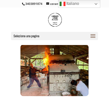
Italiano
3403891874
ceramicacross@gmail.com
Seleziona una pagina