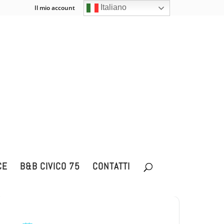
Italiano
Il mio account
Carrello
0 Elementi
CE
B&B CIVICO 75
CONTATTI