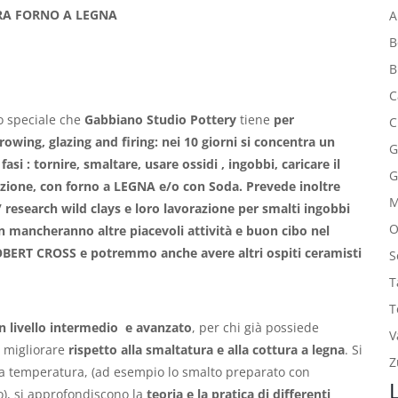
RA FORNO A LEGNA
A
B
B
C
o speciale che
Gabbiano Studio Pottery
tiene
per
C
wing, glazing and firing: nei 10 giorni si concentra un
G
si : tornire, smaltare, usare ossidi , ingobbi, caricare il
G
duzione, con forno a LEGNA e/o con Soda. Prevede inoltre
 / research wild clays e loro lavorazione per smalti ingobbi
O
n mancheranno altre piacevoli attività e buon cibo nel
ROBERT CROSS e potremmo anche avere altri ospiti ceramisti
S
T
T
un livello intermedio e avanzato
, per chi già possiede
V
 migliorare
rispetto alla smaltatura e alla cottura a legna
. Si
Z
lta temperatura, (ad esempio lo smalto preparato con
o), si approfondiscono la
teoria e la pratica di differenti