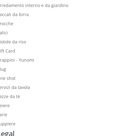
rredamento interno e da giardino
occali da birra
rocche
alici
iotole da riso
ift Card
rappini - Yunomi
Mug
ne shot
ervizi da tavola
azze da tè
eiere
arie
uppiere
Legal