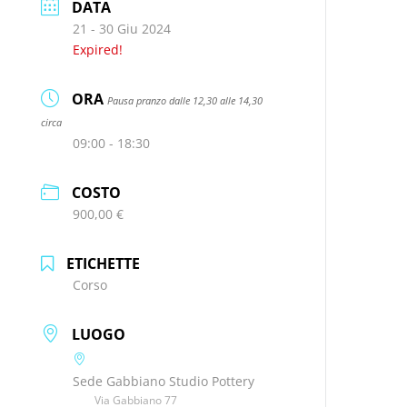
DATA
21 - 30 Giu 2024
Expired!
ORA
Pausa pranzo dalle 12,30 alle 14,30
circa
09:00 - 18:30
COSTO
900,00 €
ETICHETTE
Corso
LUOGO
Sede Gabbiano Studio Pottery
Via Gabbiano 77