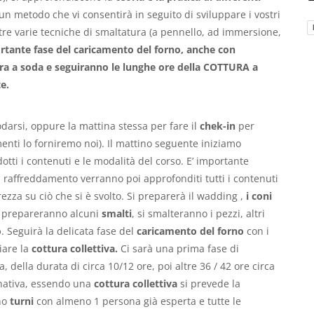
o un metodo che vi consentirà in seguito di sviluppare i vostri
ltre varie tecniche di smaltatura (a pennello, ad immersione,
ortante fase del caricamento del forno, anche con
ura a soda e seguiranno le lunghe ore della COTTURA a
te.
darsi, oppure la mattina stessa per fare il
chek-in
per
imenti lo forniremo noi). Il mattino seguente iniziamo
tti i contenuti e le modalità del corso. E’ importante
el raffreddamento verranno poi approfonditi tutti i contenuti
rezza su ciò che si è svolto. Si preparerà il wadding ,
i coni
 Si prepareranno alcuni
smalti
, si smalteranno i pezzi, altri
o
. Seguirà la delicata fase del
caricamento del forno
con i
ziare la
cottura collettiva.
Ci sarà una prima fase di
, della durata di circa 10/12 ore, poi altre 36 / 42 ore circa
gnativa, essendo una
cottura collettiva
si prevede la
nno
turni
con almeno 1 persona già esperta e tutte le