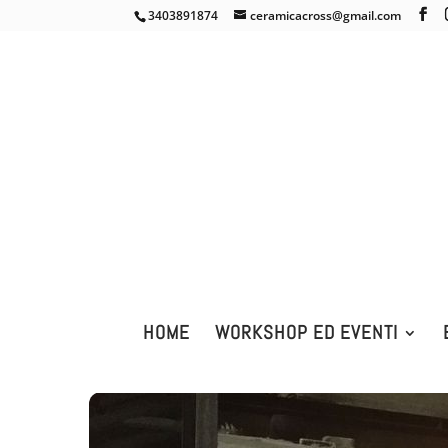
3403891874
ceramicacross@gmail.com
HOME
WORKSHOP ED EVENTI