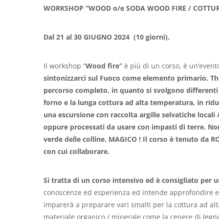
WORKSHOP “
WOOD o/e SODA WOOD FIRE / COTTU
Dal 21 al 30 GIUGNO 2024
(10 giorni).
Il workshop “
Wood fire”
è più di un corso, è un’event
sintonizzarci sul Fuoco come elemento primario. Thro
percorso
completo, in quanto si svolgono differenti fa
forno e la lunga cottura ad alta temperatura, in ri
una escursione con raccolta argille selvatiche locali
oppure processati da usare con impasti di terre. No
verde delle colline. MAGICO ! Il corso è tenuto da 
con cui collaborare.
Si tratta di un corso intensivo ed è consigliato per 
conoscenze ed esperienza ed intende approfondire e
imparerà a preparare vari smalti per la cottura ad a
materiale organico / minerale come la cenere di legn