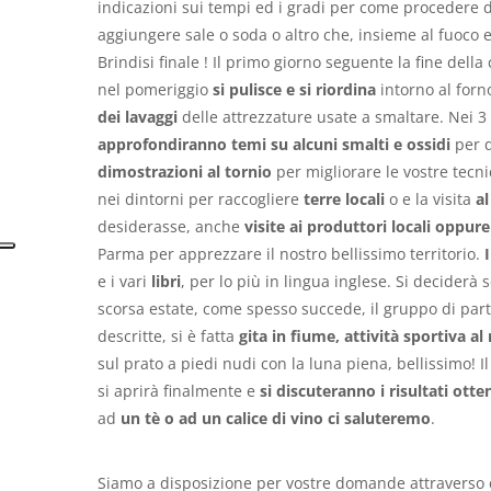
indicazioni sui tempi ed i gradi per come procedere d
aggiungere sale o soda o altro che, insieme al fuoco 
Brindisi finale ! Il primo giorno seguente la fine dell
nel pomeriggio
si pulisce e si riordina
intorno al forno
dei lavaggi
delle attrezzature usate a smaltare. Nei 3
approfondiranno temi su alcuni smalti e ossidi
per d
dimostrazioni al
tornio
per migliorare le vostre tecn
nei dintorni per raccogliere
terre locali
o e la visita
a
desiderasse, anche
visite ai produttori locali oppure
Parma per apprezzare il nostro bellissimo territorio.
e i vari
libri
, per lo più in lingua inglese. Si deciderà
scorsa estate, come spesso succede, il gruppo di partec
descritte, si è fatta
gita in fiume, attività sportiva al
sul prato a piedi nudi con la luna piena, bellissimo! 
si aprirà finalmente e
si discuteranno i risultati otte
ad
un tè o ad un calice di vino ci saluteremo
.
Siamo a disposizione per vostre domande attraverso 