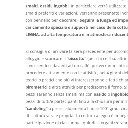
smalti, ossidi, ingobbi.
In particolare verrà utilizzat
smalti preferiti e variazioni. Verranno presentate ino
con pennello per decorare).
Seguirà la lunga ed imp
caricamento speciale e supporti nel caso della cott
LEGNA, ad alta temperatura e in atmosfera riducen
Si consiglia di arrivare la sera precedente per accomo
alloggio e scaricare il “
biscotto”
(per chi ce l’ha, altr
conoscendoci davanti ad un caffè, poi verranno introdo
procedere attivamente con le attività , nei 4 giorni d
teorici o pratici che più vi interesseranno e fatta chia
pirometrici
e altre attività per predisporre il forno.
pezzi saranno senza smalti ma con
ossido
o
ingobbi
pezzi di tutti/e partecipanti fino alla chiusura per ini
“
candeling”
o preriscaldamento fino ai 100° gradi circa
di cottura vera e propria. La cottura a legna è impe
partecipazione di ciascuno/a, quindi si organizzera