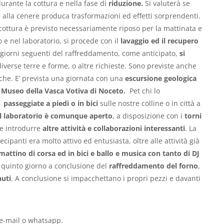
urante la cottura e nella fase di
riduzione.
Si valuterà se
e alla cenere produca trasformazioni ed effetti sorprendenti.
a cottura è previsto necessariamente riposo per la mattinata e
 e nel laboratorio, si procede con il
lavaggio ed il recupero
 giorni seguenti del raffreddamento, come anticipato,
si
iverse terre e forme, o altre richieste. Sono previste anche
iche. E’ prevista una giornata con una
escursione geologica
l Museo della Vasca Votiva di Noceto.
Pet chi lo
 passeggiate a piedi o in bici
sulle nostre colline o in città a
Il laboratorio è comunque aperto
, a disposizione con i
torni
 se introdurre
altre attività e collaborazioni interessanti
. La
ipanti era molto attivo ed entusiasta, oltre alle attività già
 mattino di corsa ed in bici e ballo e musica con tanto di DJ
Il quinto giorno a conclusione del
raffreddamento del forno
,
nuti
. A conclusione si impacchettano i propri pezzi e davanti
e-mail o whatsapp.