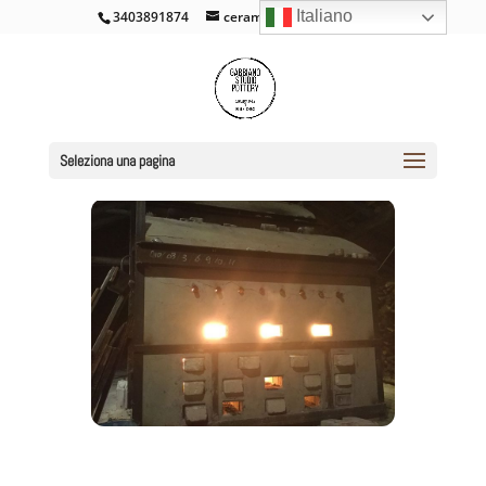
Italiano
3403891874
ceramicacross@gmail.com
Seleziona una pagina