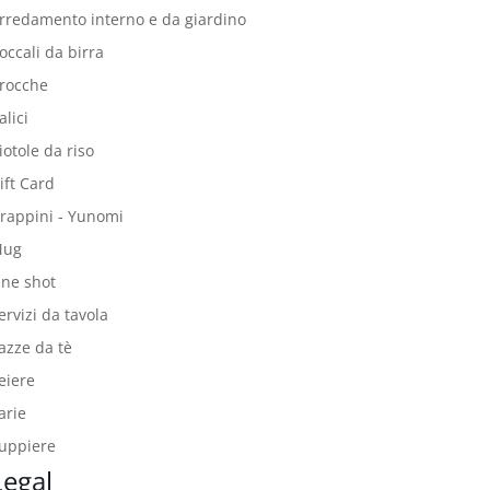
rredamento interno e da giardino
occali da birra
rocche
alici
iotole da riso
ift Card
rappini - Yunomi
Mug
ne shot
ervizi da tavola
azze da tè
eiere
arie
uppiere
Legal