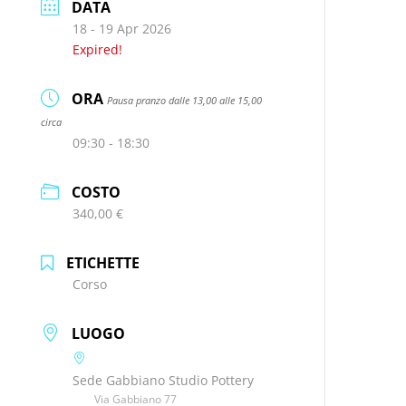
DATA
18 - 19 Apr 2026
Expired!
ORA
Pausa pranzo dalle 13,00 alle 15,00
circa
09:30 - 18:30
COSTO
340,00 €
ETICHETTE
Corso
LUOGO
Sede Gabbiano Studio Pottery
Via Gabbiano 77