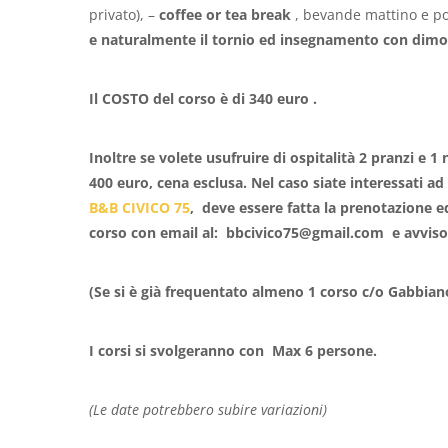
privato), –
coffee or tea break
, bevande mattino e p
e naturalmente il tornio ed insegnamento con dimos
Il COSTO del corso è di 340 euro .
Inoltre se volete usufruire di ospitalità 2 pranzi e 1 
400 euro, cena esclusa. Nel caso siate interessati ad 
B&B CIVICO 75
,
deve essere fatta la prenotazione ed
corso con email al: bbcivico75@gmail.com e avviso 
(Se si è già frequentato almeno 1 corso c/o Gabbian
I corsi si svolgeranno con Max 6 persone.
(Le date potrebbero subire variazioni)