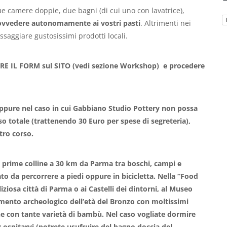
e camere doppie, due bagni (di cui uno con lavatrice),
ovvedere autonomamente ai vostri pasti
. Altrimenti nei
saggiare gustosissimi prodotti locali.
RE IL FORM sul SITO (vedi sezione Workshop) e procedere
 oppure nel caso in cui Gabbiano Studio Pottery non possa
o totale (trattenendo 30 Euro per spese di segreteria),
ltro corso.
prime colline a 30 km da Parma tra boschi, campi e
cato da percorrere a piedi oppure in bicicletta. Nella “Food
eliziosa città di Parma o ai Castelli dei dintorni, al Museo
mento archeologico dell’età del Bronzo con moltissimi
ne con tante varietà di bambù. Nel caso vogliate dormire
 ospitarvi (potrete usufruire del bagno doccia del