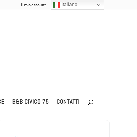
Italiano
Il mio account
Carrello
0 Elementi
CE
B&B CIVICO 75
CONTATTI