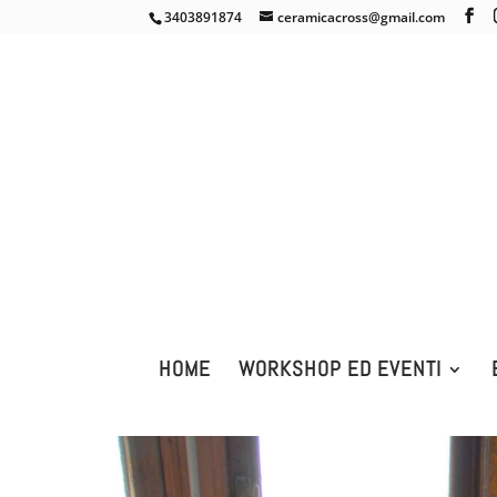
3403891874
ceramicacross@gmail.com
HOME
WORKSHOP ED EVENTI