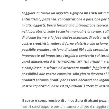
Foggiare al tornio un oggetto significa inserirsi intim
entusiasmo, pazienza, concentrazione e passione per tr
in altri oggetti. Verrà fornita una introduzione teorica s
nel laboratorio, sulle tecniche manuali e al tornio, sull’
di alcune forme e la fase dell’essicazione. Si potrà vi
vostra creatività, vedere il forno elettrico che usiamo p
possibile prendere visione di alcuni libi sulla ceramica
Imparerete ad impastare l’argilla e centrarla sul torni
verrà dimostrata è il “THROWING OFF THE HUMP” e se a
e complesse, a stirare ed attaccare manici, foggiare 
possibilità alle vostre capacità. Alla giusta durezza si
prodotti saranno pronti per essere decorati con ingobb
vostre capacità di base ed aspirazioni. Fatevi la vostr
Il costo è comprensivo di : – cottura di alcuni pezzi
nostri corsi oppure per un numero di pezzi maggiore d