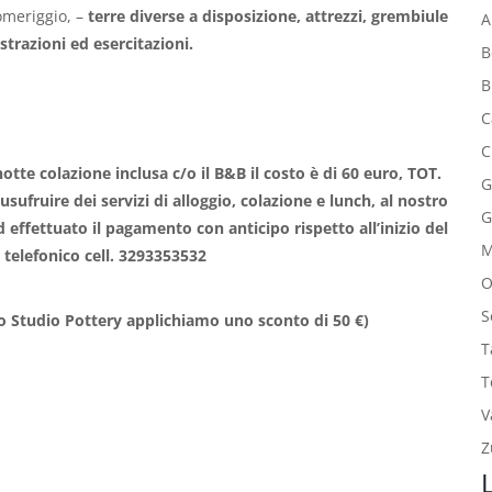
omeriggio, –
terre diverse a disposizione, attrezzi, grembiule
A
trazioni ed esercitazioni.
B
B
C
C
notte colazione inclusa c/o il B&B il costo è di 60 euro, TOT.
G
usufruire dei servizi di alloggio, colazione e lunch,
al nostro
G
 effettuato il pagamento con anticipo rispetto all’inizio del
telefonico cell. 3293353532
O
S
o Studio Pottery applichiamo uno sconto di 50 €)
T
T
V
Z