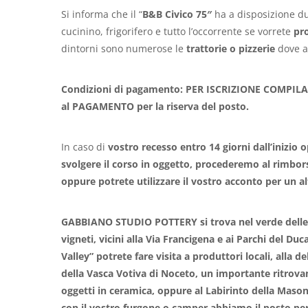
Si informa che il “
B&B Civico 75″
ha a disposizione du
cucinino, frigorifero e tutto l’occorrente se vorrete
pr
dintorni sono numerose le
trattorie o pizzerie
dove as
Condizioni di pagamento: PER ISCRIZIONE COMPILA
al PAGAMENTO per la riserva del posto.
In caso di
vostro
recesso entro 14 giorni dall’inizio
svolgere il corso in oggetto, procederemo al rimbors
oppure potrete utilizzare il vostro acconto per un a
GABBIANO STUDIO POTTERY si trova nel verde delle 
vigneti, vicini alla Via Francigena e ai Parchi del Du
Valley” potrete fare visita a produttori locali, alla d
della Vasca Votiva di Noceto, un importante ritrova
oggetti in ceramica, oppure al Labirinto della Maso
con il vostro furgone o camper abbiamo il posto per