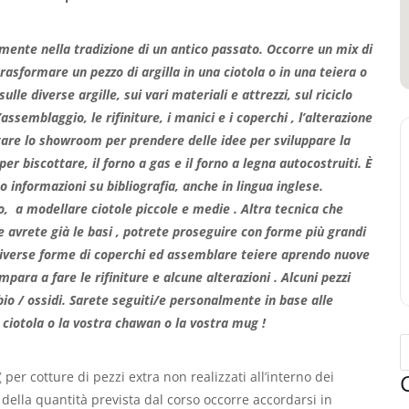
amente nella tradizione di un antico passato. Occorre un mix di
asformare un pezzo di argilla in una ciotola o in una teiera o
ulle diverse argille, sui vari materiali e attrezzi, sul riciclo
assemblaggio, le rifiniture, i manici e i coperchi , l’alterazione
sitare lo showroom per prendere delle idee per sviluppare la
er biscottare, il forno a gas e il forno a legna autocostruiti. È
 o informazioni su bibliografia, anche in lingua inglese.
o, a modellare ciotole piccole e medie . Altra tecnica che
vrete già le basi , potrete proseguire con forme più grandi
diverse forme di coperchi ed assemblare teiere aprendo nuove
 impara a fare le rifiniture e alcune alterazioni . Alcuni pezzi
io / ossidi. Sarete seguiti/e personalmente in base alle
a ciotola o la vostra chawan o la vostra mug !
( per cotture di pezzi extra non realizzati all’interno dei
ella quantità prevista dal corso occorre accordarsi in