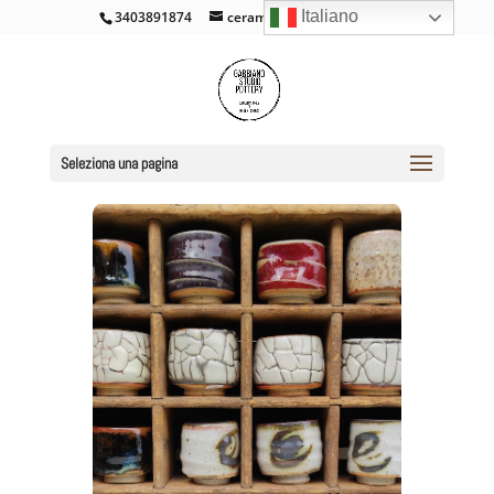
Italiano
3403891874
ceramicacross@gmail.com
Seleziona una pagina